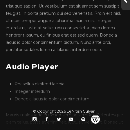
tristique sapien. Ut vestibulum est sit amet sem suscipit
feugiat. In porta pretium dui sed venenatis. Proin elit nisl,
ultrices tempor augue a, pharetra lacinia nisi. Integer
interdum, justo at sollicitudin consectetur, diam lorem
hendrerit ipsum, eu finibus erat est sed quam. Donec a
lacus id dolor condimentum dictum. Nunc ante orci,
porttitor sodales lorem a, blandit interdum odio.
Audio Player
Phasellus eleifend lacinia
Integer interdum
Donec a lacus id dolor condimentum
© Copyright 2026
Dj Nitish Gulyani
.
Mauris malesuada euismod sem ac semper. Pellentesque
diam tellus, porta at enim nec, luctus viverra elit. Donec ut
mi tincidunt, aliquet neque at, gravida neque. Vestibulum